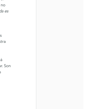
 no 
da es 
s 
tra 
á 
r. Son 
s 