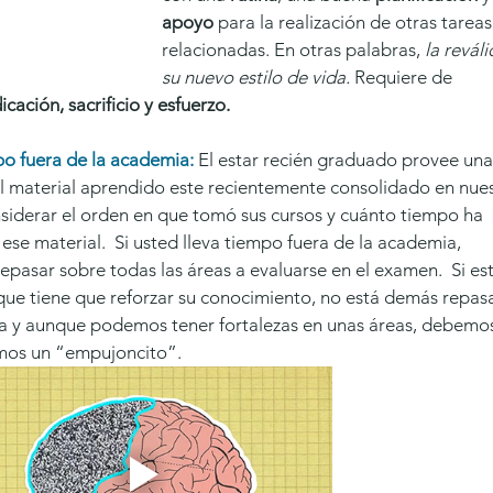
apoyo
 para la realización de otras tareas
relacionadas. En otras palabras, 
la reváli
su nuevo estilo de vida. 
Requiere de 
icación, sacrificio y esfuerzo. 
po fuera de la academia:
El estar recién graduado provee una
l material aprendido este recientemente consolidado en nues
iderar el orden en que tomó sus cursos y cuánto tiempo ha 
se material.  Si usted lleva tiempo fuera de la academia, 
pasar sobre todas las áreas a evaluarse en el examen.  Si est
ue tiene que reforzar su conocimiento, no está demás repasa
ía y aunque podemos tener fortalezas en unas áreas, debemo
mos un “empujoncito”. 