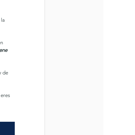
 
n 
ene 
y de 
 
 eres 