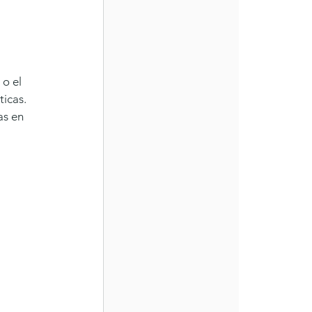
o el 
icas. 
as en 