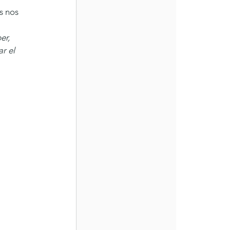
s nos 
er, 
r el 