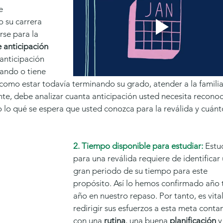
e 
 su carrera 
se para la 
 anticipación 
 anticipación 
jando o tiene 
omo estar todavía terminando su grado, atender a la familia
ente, debe analizar cuanta anticipación usted necesita recono
o lo qué se espera que usted conozca para la reválida y cuánt
2. Tiempo disponible para estudiar:
Estu
para una reválida requiere de identificar 
gran periodo de su tiempo para este 
propósito. Así lo hemos confirmado año t
año en nuestro repaso. Por tanto, es vital
redirigir sus esfuerzos a esta meta conta
con una 
rutina
, una buena 
planificación
 y