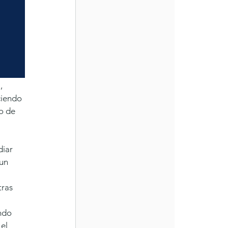
, 
ciendo 
o de 
diar 
un 
ras 
 
ndo 
 el 