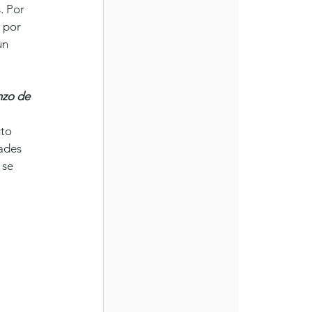
. Por 
 por 
un 
nzo de 
to 
dades 
 se 