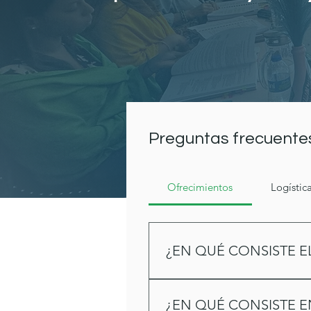
Preguntas frecuente
Ofrecimientos
Logístic
¿EN QUÉ CONSISTE 
Este programa, al igual que 
elementos fundamentales para
¿EN QUÉ CONSISTE EN