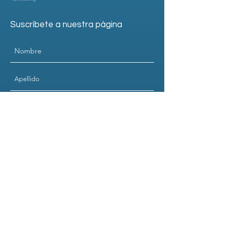
Suscríbete a nuestra página
Submit
Contacto. Horario de atención
Lunes a viernes de 9:00 am a 6:00 pm.